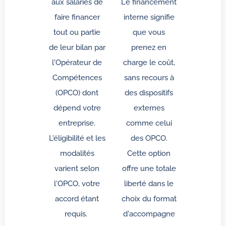
aux salariés de
Le financement
faire financer
interne signifie
tout ou partie
que vous
de leur bilan par
prenez en
l'Opérateur de
charge le coût,
Compétences
sans recours à
(OPCO) dont
des dispositifs
dépend votre
externes
entreprise.
comme celui
L'éligibilité et les
des OPCO.
modalités
Cette option
varient selon
offre une totale
l'OPCO, votre
liberté dans le
accord étant
choix du format
requis.
d'accompagne