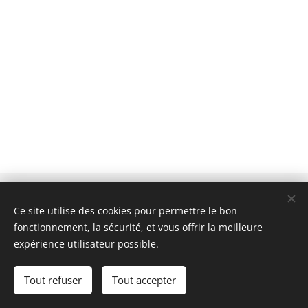
© 2025 Team Me, 69400 Arnas, France
Ce site utilise des cookies pour permettre le bon
Politique de confidentialité
fonctionnement, la sécurité, et vous offrir la meilleure
expérience utilisateur possible.
Mentions légales
Cookies
Tout refuser
Tout accepter